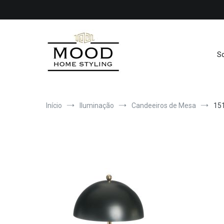
Saltar
para
o
conteúdo
S
MOOD
Início
Iluminação
Candeeiros de Mesa
15