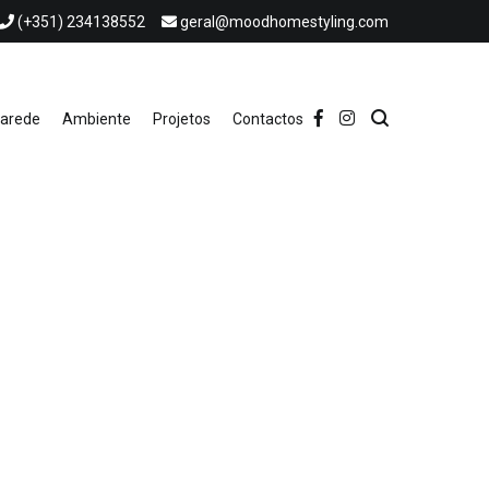
(+351) 234138552
geral@moodhomestyling.com
Parede
Ambiente
Projetos
Contactos