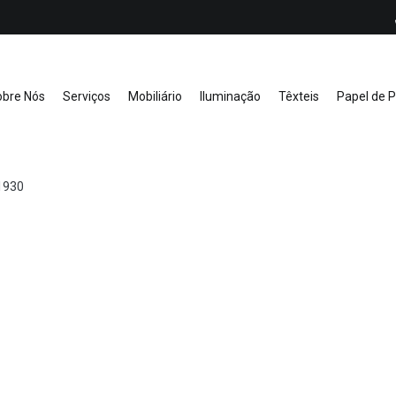
obre Nós
Serviços
Mobiliário
Iluminação
Têxteis
Papel de 
1930