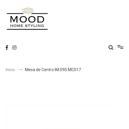
Saltar
para
o
conteúdo
MOOD
Início
Mesa de Centro IM.D95.MC017