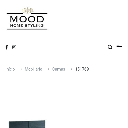
Saltar
para
o
conteúdo
MOOD
Início
Mobiliário
Camas
151769